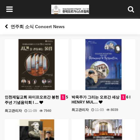
연주회 소식 Concert News
인천제일교회 파이프오르간 봉헌
1
5
박옥주가 그리는 오르간 세상
1
6 l
HENRY MUL…
주년 기념음악회 l …
최고관리자
11-03
8039
최고관리자
11-09
7940