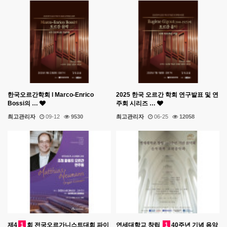
한국오르간학회 l Marco-Enrico
2025 한국 오르간 학회 연구발표 및 연
Bossi의 …
주회 시리즈 …
최고관리자
09-12
9530
최고관리자
06-25
12058
제4
1
회 전국오르가니스트대회 파이
연세대학교 창립
1
40주년 기념 음악