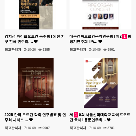
김지성 파이프오르간 독주회 l 외젠 지
대구경북오르간음악연구회 l 제2
1
회
구 전곡 연주회:…
정기연주회 l Pi…
최고관리자
10-26
8385
최고관리자
10-09
8901
2025 한국 오르간 학회 연구발표 및 연
제
1
0회 서울신학대학교 파이프오르
주회 시리즈 …
간 축제 l 동문연주회…
최고관리자
10-09
9007
최고관리자
10-09
8781