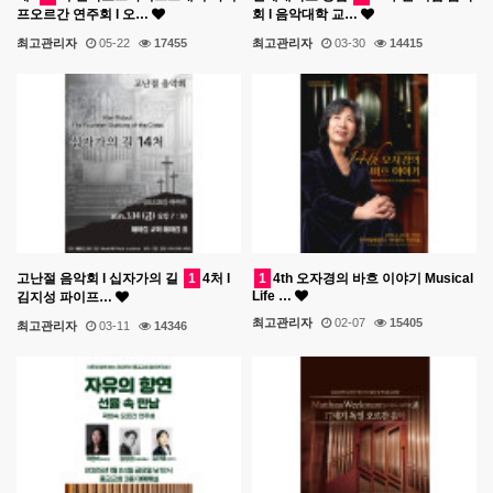
프오르간 연주회 l 오…
회 l 음악대학 교…
최고관리자
05-22
17455
최고관리자
03-30
14415
고난절 음악회 l 십자가의 길
1
4처 l
1
4th 오자경의 바흐 이야기 Musical
Life …
김지성 파이프…
최고관리자
02-07
15405
최고관리자
03-11
14346