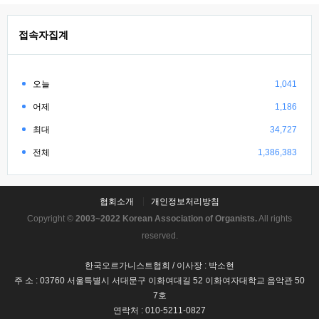
접속자집계
오늘
1,041
어제
1,186
최대
34,727
전체
1,386,383
협회소개
개인정보처리방침
Copyright ©
2003~2022 Korean Association of Organists.
All rights
reserved.
한국오르가니스트협회 / 이사장 : 박소현
주 소 : 03760 서울특별시 서대문구 이화여대길 52 이화여자대학교 음악관 50
7호
연락처 : 010-5211-0827