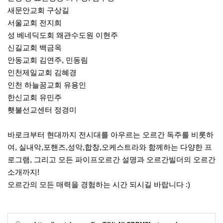
새문안교회 구상길
서울교회 전지희
성 베네딕도회 왜관수도원 이현주
신길교회 백금옥
안동교회 김연주, 민동림
인천제일교회 김혜경
인천 하늘꿈교회 유용인
한신교회 유민주
횃불선교센터 정경미
바로크부터 현대까지 전시대를 아우르는 오르간 독주를 비롯하
여, 실내악,포핸즈,성악,합창,오케스트라와 함께하는 다양한 프
로그램, 그리고 모든 파이프오르간 설명과 오르간빌더의 오르간
소개까지!
오르간의 모든 매력을 경험하는 시간 되시길 바랍니다 :)