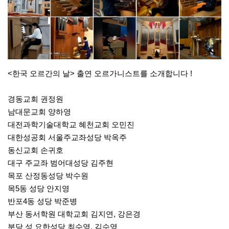
<한국 오르간의 날> 출연 오르가니스트를 소개합니다 !
경동교회 권정원
남대문교회 양하영
대전과학기술대학교 혜천교회 오민진
대한성공회 서울주교좌성당 박옥주
동신교회 손귀호
대구 주교좌 범어대성당 김주현
목포 산정동성당 박수원
목5동 성당 안지영
반포4동 성당 박준병
부산 동서학원 대학교회 김지연, 강은경
분당 성 요한성당 최수영, 김수영