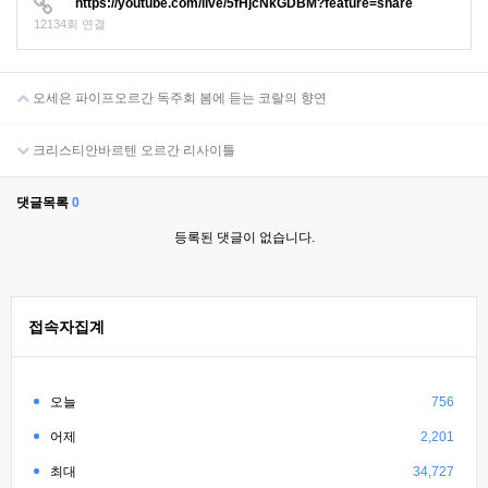
https://youtube.com/live/5fHjcNkGDBM?feature=share
12134회 연결
오세은 파이프오르간 독주회 봄에 듣는 코랄의 향연
크리스티안바르텐 오르간 리사이틀
댓글목록
0
등록된 댓글이 없습니다.
접속자집계
오늘
756
어제
2,201
최대
34,727