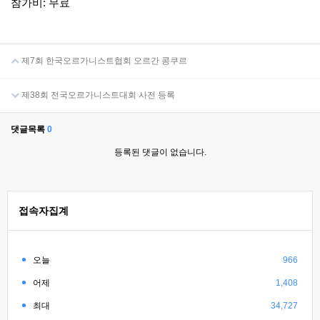
참가비: 무료
제7회 한국오르가니스트협회 오르간 콩쿠르
제38회 전국오르가니스트대회 사전 등록
댓글목록
0
등록된 댓글이 없습니다.
접속자집계
오늘
966
어제
1,408
최대
34,727