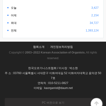
오늘
3,427
어제
2,154
최대
34,727
전체
1,393,124
협회소개
개인정보처리방침
Copyright ©
2003~2022 Korean Association of Organists.
All rights
reserved.
한국오르가니스트협회 / 이사장 : 박소현
주 소 : 03760 서울특별시 서대문구 이화여대길 52 이화여자대학교 음악관 50
7호
연락처 : 010-5211-0827
이메일 : kaorganist@daum.net
PC 버전으로 보기