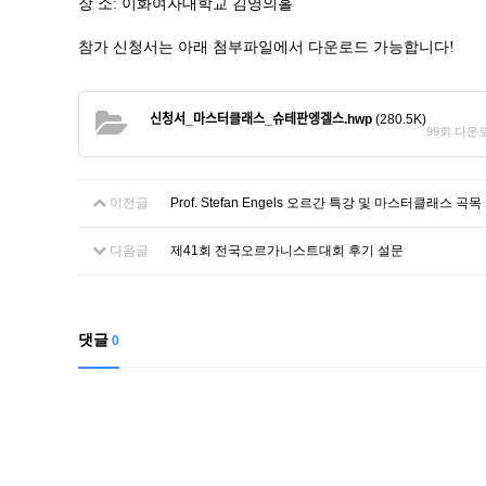
장 소: 이화여자대학교 김영의홀
참가 신청서는 아래 첨부파일에서 다운로드 가능합니다!
신청서_마스터클래스_슈테판엥겔스.hwp
(280.5K)
99회 다운로드 
이전글
Prof. Stefan Engels 오르간 특강 및 마스터클래스 곡
다음글
제41회 전국오르가니스트대회 후기 설문
댓글
0